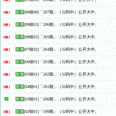
新澳
[00错00]「207期」（32码中）公开大中。
新澳
[09错03]「206期」（32码中）公开大中。
新澳
[08错03]「205期」（32码中）公开大中。
新澳
[07错02]「204期」（32码中）公开大中。
新澳
[06错01]「203期」（32码中）公开大中。
新澳
[05错01]「202期」（32码中）公开大中。
新澳
[04错01]「201期」（32码中）公开大中。
新澳
[03错01]「200期」（32码中）公开大中。
新澳
[02错01]「199期」（32码中）公开大中。