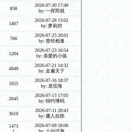
2026-07-30 17:49
858
by: 一挥而就
2026-07-28 15:02
1467
by: 萝莉控
2026-07-25 20:01
766
by: 曾经相逢
2026-07-23 16:54
1204
by: 亲爱的小孩
2026-07-21 14:32
4949
by: 走遍天下
2026-07-16 18:37
1655
by: 龙弦海
2026-07-13 17:05
2645
by: 特约博码
2026-07-11 20:43
3610
by: 庸人自扰
2026-07-09 18:06
1473
by: 八仙过海
1