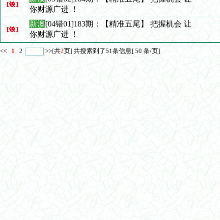
你财源广进 ！
新澳
[04错01]183期：【精准五尾】 把握机会 让
你财源广进 ！
<<
1
2
>>
[共
2
页] 共搜索到了51条信息[ 50 条/页]