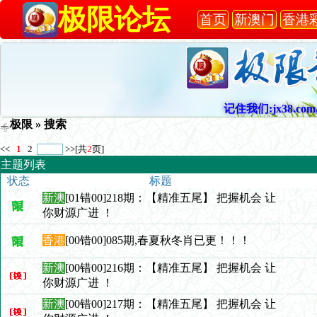
极限论坛
首页
新澳门
香港
记住我们:jx38.com,
极限
» 搜索
<<
1
2
>>
[共
2
页]
主题列表
状态
标题
新澳
[01错00]218期：【精准五尾】 把握机会 让
你财源广进 ！
香港
[00错00]085期,春夏秋冬肖已更！！！
新澳
[00错00]216期：【精准五尾】 把握机会 让
你财源广进 ！
新澳
[00错00]217期：【精准五尾】 把握机会 让