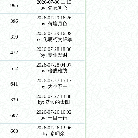
2026-07-30 11:13
965
by: 勿忘初心
2026-07-29 16:26
396
by: 荷塘月色
2026-07-29 16:08
319
by: 化腐朽为绵掌
2026-07-28 18:30
472
by: 专业发财
2026-07-28 04:07
512
by: 暗贱难防
2026-07-27 15:13
641
by: 大小不一
2026-07-27 13:38
339
by: 洗过的太阳
2026-07-26 16:02
697
by: 一目十行
2026-07-26 13:06
668
by: 多叼余