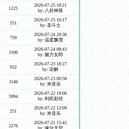
2026-07-25 18:21
1225
by: 八卦神算
2026-07-25 16:17
551
by: 圣斗士
2026-07-24 20:36
759
by: 温柔飘雪
2026-07-24 08:43
1106
by: 魅力女郎
2026-07-23 18:27
932
by: 谅解
2026-07-23 00:58
1146
by: 米音乐
2026-07-22 19:06
5994
by: 利民彩经
2026-07-22 12:09
251
by: 米音乐
2026-07-21 15:42
2276
by: 缘分天空