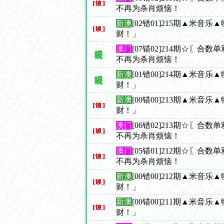
不再为杀肖烦恼！
新澳
[02错01]215期▲米音
财！」
澳门
[07错02]214期☆〖合
不再为杀肖烦恼！
新澳
[01错00]214期▲米音
财！」
新澳
[00错00]213期▲米音
财！」
澳门
[06错02]213期☆〖合
不再为杀肖烦恼！
澳门
[05错01]212期☆〖合
不再为杀肖烦恼！
新澳
[00错00]212期▲米音
财！」
新澳
[00错00]211期▲米音
财！」