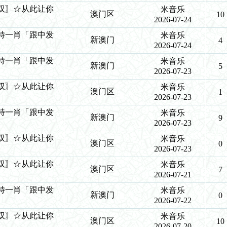
数单双〗☆从此让你
米音乐
澳门区
10
2026-07-24
乐▲特一肖「跟中发
米音乐
新澳门
4
2026-07-24
乐▲特一肖「跟中发
米音乐
新澳门
5
2026-07-23
数单双〗☆从此让你
米音乐
澳门区
1
2026-07-23
乐▲特一肖「跟中发
米音乐
新澳门
9
2026-07-23
数单双〗☆从此让你
米音乐
澳门区
0
2026-07-23
数单双〗☆从此让你
米音乐
澳门区
7
2026-07-21
乐▲特一肖「跟中发
米音乐
新澳门
0
2026-07-22
数单双〗☆从此让你
米音乐
澳门区
10
2026-07-20