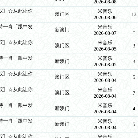
2026-08-08
数单双〗☆从此让你
米音乐
澳门区
13
2026-08-06
乐▲特一肖「跟中发
米音乐
新澳门
1
2026-08-07
数单双〗☆从此让你
米音乐
澳门区
3
2026-08-05
乐▲特一肖「跟中发
米音乐
新澳门
3
2026-08-05
数单双〗☆从此让你
米音乐
澳门区
5
2026-08-04
数单双〗☆从此让你
米音乐
澳门区
7
2026-08-04
乐▲特一肖「跟中发
米音乐
新澳门
4
2026-08-04
乐▲特一肖「跟中发
米音乐
新澳门
5
2026-08-04
数单双〗☆从此让你
米音乐