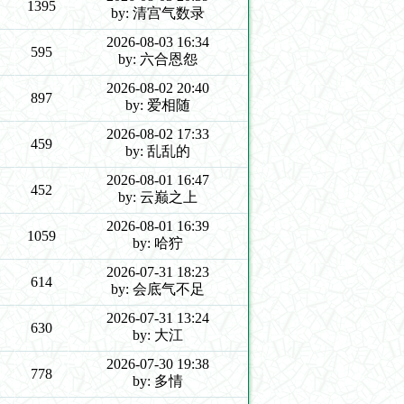
1395
by: 清宫气数录
2026-08-03 16:34
595
by: 六合恩怨
2026-08-02 20:40
897
by: 爱相随
2026-08-02 17:33
459
by: 乱乱的
2026-08-01 16:47
452
by: 云巅之上
2026-08-01 16:39
1059
by: 哈狞
2026-07-31 18:23
614
by: 会底气不足
2026-07-31 13:24
630
by: 大江
2026-07-30 19:38
778
by: 多情