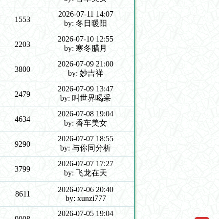
2026-07-11 14:07
1553
by: 冬日暖阳
2026-07-10 12:55
2203
by: 寒冬腊月
2026-07-09 21:00
3800
by: 妙吉祥
2026-07-09 13:47
2479
by: 叫世界喝采
2026-07-08 19:04
4634
by: 香车美女
2026-07-07 18:55
9290
by: 与你同分析
2026-07-07 17:27
3799
by: 飞龙在天
2026-07-06 20:40
8611
by: xunzi777
2026-07-05 19:04
9008