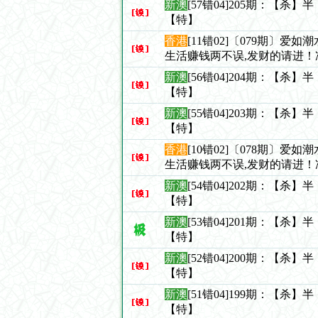
新澳
[57错04]205期：【杀
【特】
香港
[11错02]〔079期〕爱
生活赚钱两不误,发财的请进！
新澳
[56错04]204期：【杀
【特】
新澳
[55错04]203期：【杀
【特】
香港
[10错02]〔078期〕爱
生活赚钱两不误,发财的请进！
新澳
[54错04]202期：【杀
【特】
新澳
[53错04]201期：【杀
【特】
新澳
[52错04]200期：【杀
【特】
新澳
[51错04]199期：【杀
【特】