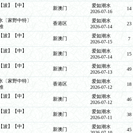
】半【波】【中】
爱如潮水
新澳门
14
2026-07-16
如潮水〔家野中特〕
爱如潮水
香港区
23
准
2026-07-14
】半【波】【中】
爱如潮水
新澳门
7
2026-07-15
】半【波】【中】
爱如潮水
新澳门
15
2026-07-14
】半【波】【中】
爱如潮水
新澳门
49
2026-07-13
如潮水〔家野中特〕
爱如潮水
香港区
18
准
2026-07-12
】半【波】【中】
爱如潮水
新澳门
46
2026-07-12
】半【波】【中】
爱如潮水
新澳门
38
2026-07-11
】半【波】【中】
爱如潮水
新澳门
45
2026-07-10