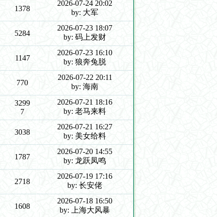
2026-07-24 20:02
1378
by: 大军
2026-07-23 18:07
5284
by: 码上发财
2026-07-23 16:10
1147
by: 狼奔兔脱
2026-07-22 20:11
770
by: 海南
2026-07-21 18:16
3299
by: 老马来料
7
2026-07-21 16:27
3038
by: 美女给料
2026-07-20 14:55
1787
by: 龙跃凤鸣
2026-07-19 17:16
2718
by: 长安佬
2026-07-18 16:50
1608
by: 上海大风暴