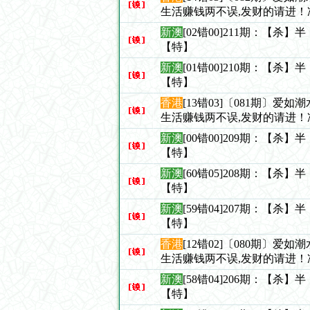
生活赚钱两不误,发财的请进！
新澳
[02错00]211期：【杀
【特】
新澳
[01错00]210期：【杀
【特】
香港
[13错03]〔081期〕爱
生活赚钱两不误,发财的请进！
新澳
[00错00]209期：【杀
【特】
新澳
[60错05]208期：【杀
【特】
新澳
[59错04]207期：【杀
【特】
香港
[12错02]〔080期〕爱
生活赚钱两不误,发财的请进！
新澳
[58错04]206期：【杀
【特】