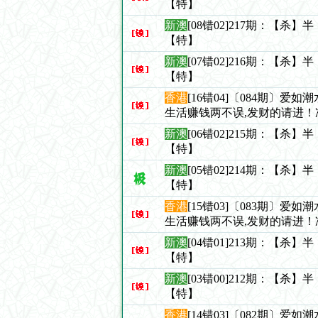
【特】
新澳
[08错02]217期：【杀
【特】
新澳
[07错02]216期：【杀
【特】
香港
[16错04]〔084期〕爱
生活赚钱两不误,发财的请进！
新澳
[06错02]215期：【杀
【特】
新澳
[05错02]214期：【杀
【特】
香港
[15错03]〔083期〕爱
生活赚钱两不误,发财的请进！
新澳
[04错01]213期：【杀
【特】
新澳
[03错00]212期：【杀
【特】
香港
[14错03]〔082期〕爱