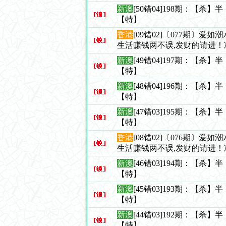
新澳
[50错04]198期：【杀
【特】
香港
[09错02]〔077期〕爱
生活赚钱两不误,发财的请进！
新澳
[49错04]197期：【杀
【特】
新澳
[48错04]196期：【杀
【特】
新澳
[47错03]195期：【杀
【特】
香港
[08错02]〔076期〕爱
生活赚钱两不误,发财的请进！
新澳
[46错03]194期：【杀
【特】
新澳
[45错03]193期：【杀
【特】
新澳
[44错03]192期：【杀
【特】