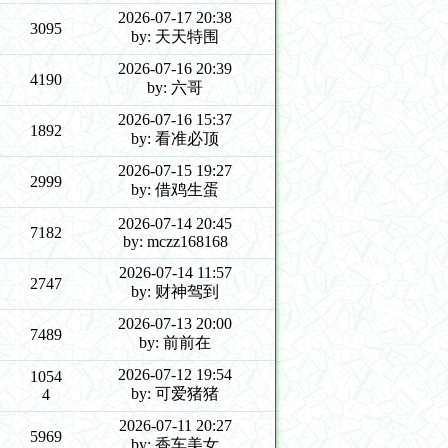
2026-07-17 20:38
3095
by: 天天特围
2026-07-16 20:39
4190
by: 六哥
2026-07-16 15:37
1892
by: 看准必顶
2026-07-15 19:27
2999
by: 借鸡生蛋
2026-07-14 20:45
7182
by: mczz168168
2026-07-14 11:57
2747
by: 财神驾到
2026-07-13 20:00
7489
by: 前前在
2026-07-12 19:54
1054
by: 可爱猪猪
4
2026-07-11 20:27
5969
by: 香车美女